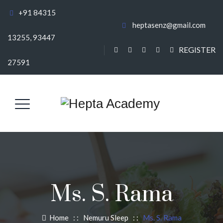
+91 84315
heptasenz@gmail.com
13255, 93447
REGISTER
27591
Ms. S. Rama
Home
: :
Nemuru Sleep
: :
Ms. S. Rama