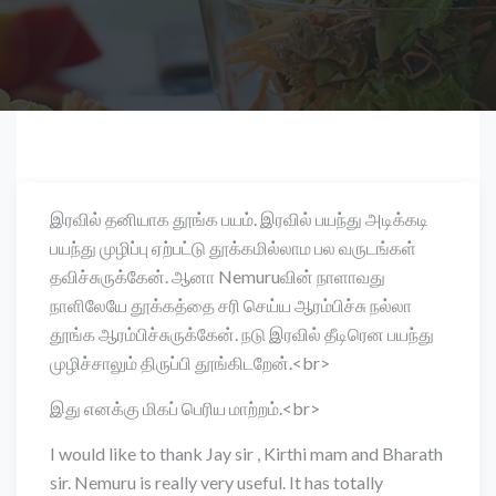
இரவில் தனியாக தூங்க பயம். இரவில் பயந்து அடிக்கடி
பயந்து முழிப்பு ஏற்பட்டு தூக்கமில்லாம பல வருடங்கள்
தவிச்சுருக்கேன். ஆனா Nemuruவின் நாளாவது
நாளிலேயே தூக்கத்தை சரி செய்ய ஆரம்பிச்சு நல்லா
தூங்க ஆரம்பிச்சுருக்கேன். நடு இரவில் தீடிரென பயந்து
முழிச்சாலும் திருப்பி தூங்கிடறேன்.<br>
இது எனக்கு மிகப் பெரிய மாற்றம்.<br>
I would like to thank Jay sir , Kirthi mam and Bharath
sir. Nemuru is really very useful. It has totally